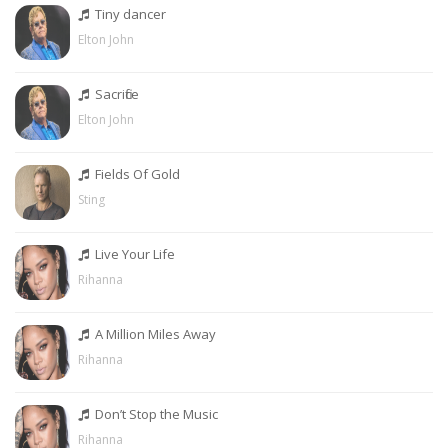
Tiny dancer
Elton John
Sacrifice
Elton John
Fields Of Gold
Sting
Live Your Life
Rihanna
A Million Miles Away
Rihanna
Don’t Stop the Music
Rihanna