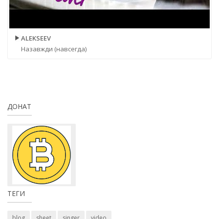
ALEKSEEV
Назавжди (навсегда)
ДОНАТ
ТЕГИ
blog
sheet
singer
video