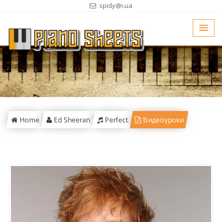
spidy@i.ua
Home
Ed Sheeran
Perfect
Видеоуроки