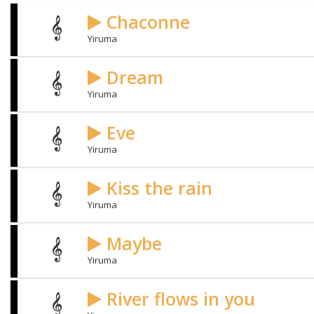
Chaconne
Yiruma
Dream
Yiruma
Eve
Yiruma
Kiss the rain
Yiruma
Maybe
Yiruma
River flows in you