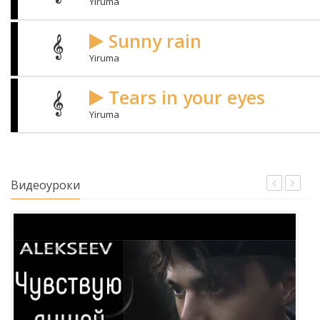
Yiruma
Sunny rain
Yiruma
Tears in your eyes
Yiruma
Видеоуроки