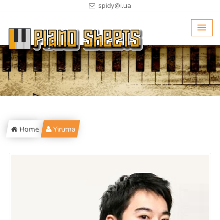
spidy@i.ua
Home
Yiruma