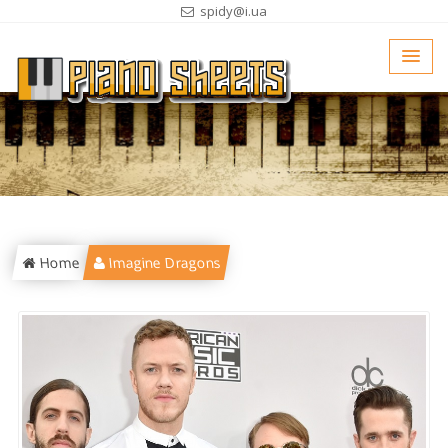
spidy@i.ua
Home
Imagine Dragons