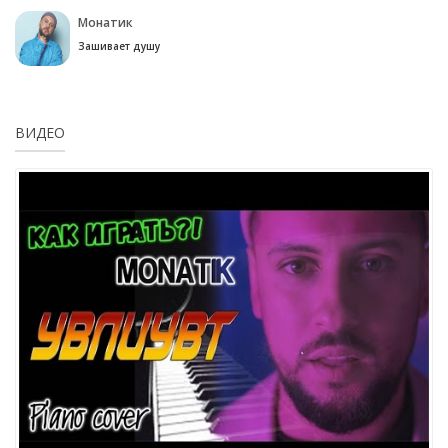
Монатик
Зашивает душу
ВИДЕО