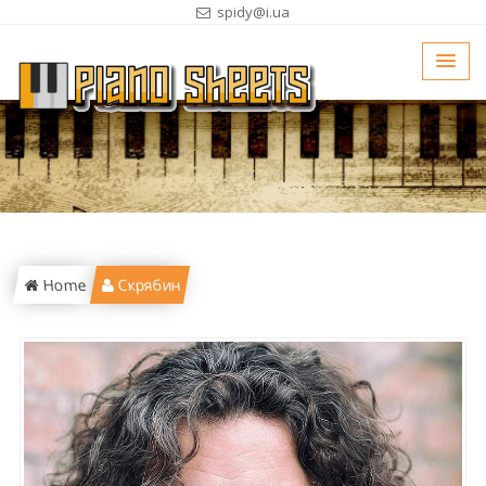
spidy@i.ua
Home
Скрябин