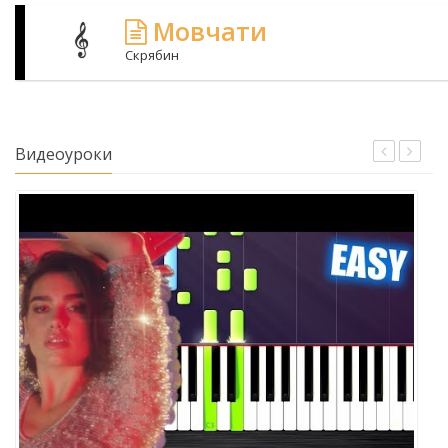
Мовчати
Скрябин
Видеоуроки