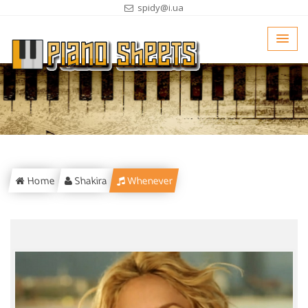
spidy@i.ua
Home
Shakira
Whenever