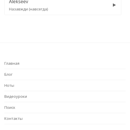
v
Cheev
 (навсегда)
Чекай
Главная
Блог
Ноты
Видеоуроки
Поиск
Контакты