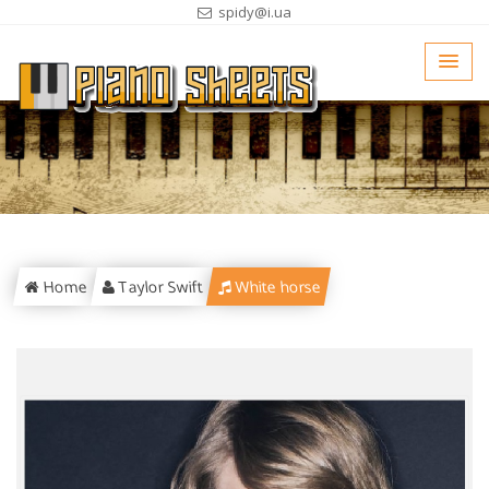
spidy@i.ua
Home
Taylor Swift
White horse