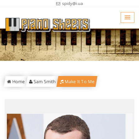
spidy@i.ua
Home
Sam Smith
Make It To Me