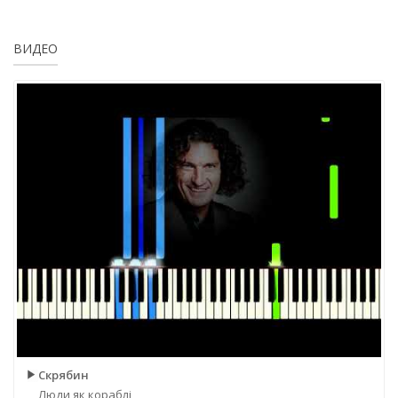
ВИДЕО
Скрябин
Люди як кораблі