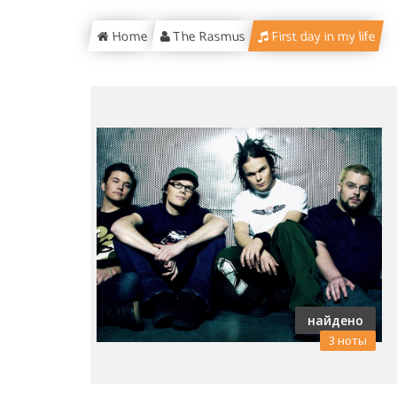
Home
The Rasmus
First day in my life
найдено
3 ноты