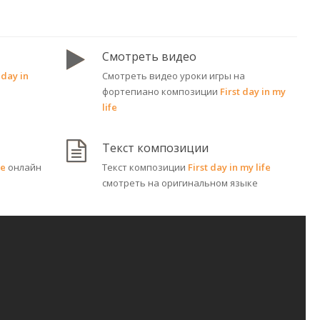
Смотреть видео
 day in
Смотреть видео уроки игры на
фортепиано композиции
First day in my
life
Текст композиции
fe
онлайн
Текст композиции
First day in my life
смотреть на оригинальном языке