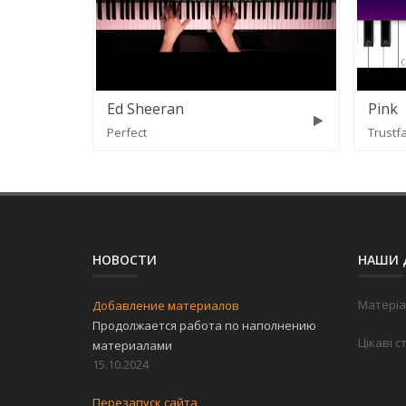
Ed Sheeran
Pink
Perfect
Trustfa
НОВОСТИ
НАШИ 
Матеріа
Добавление материалов
Продолжается работа по наполнению
Цікаві с
материалами
15.10.2024
Перезапуск сайта