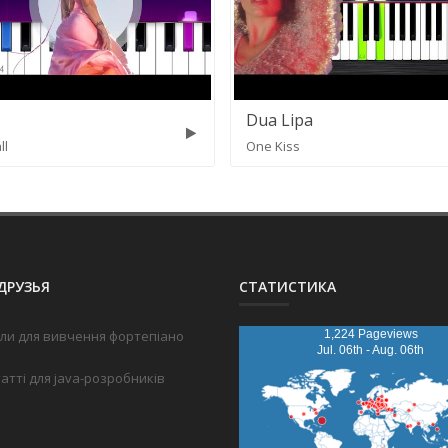
Dua Lipa
ll
One Kiss
ДРУЗЬЯ
СТАТИСТИКА
ли для вивчення фортепіано
1,224 Pageviews
Jul. 06th - Aug. 06th
татті для java-розробників