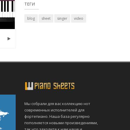
ТЕГИ
blog
sheet
singer
video
Мы собрали для вас коллекцию нот
современных исполнителей для
фортепиано. Наша база регулярно
пополняется новыми произведениями,
так что заходите к нам чаще и