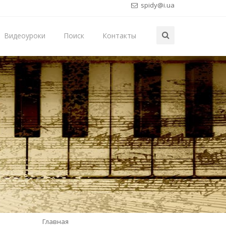
spidy@i.ua
Видеоуроки
Поиск
Контакты
Главная