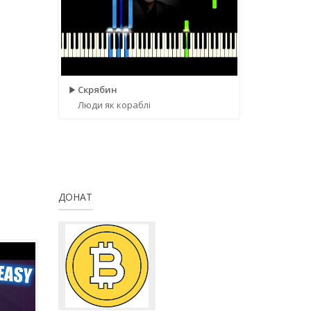
Скрябин
Люди як кораблі
ДОНАТ