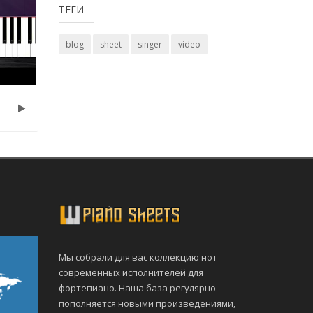
ТЕГИ
blog
sheet
singer
video
Мы собрали для вас коллекцию нот
современных исполнителей для
фортепиано. Наша база регулярно
пополняется новыми произведениями,