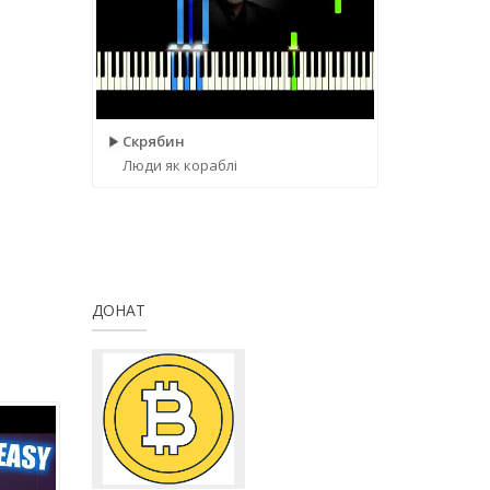
Скрябин
Люди як кораблі
ДОНАТ