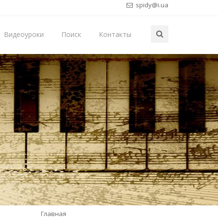
spidy@i.ua
Видеоуроки
Поиск
Контакты
Главная