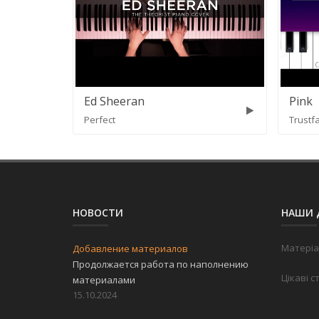
Ed Sheeran
Pink
Perfect
Trustfa
НОВОСТИ
НАШИ 
Матеріа
Добавление материалов
Продолжается работа по наполнению
Цікаві с
материалами
15.10.2024