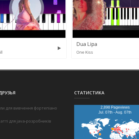
Dua Lipa
ll
One Kiss
ДРУЗЬЯ
СТАТИСТИКА
ли для вивчення фортепіано
2,898 Pageviews
Jul. 07th - Aug. 07th
татті для java-розробників