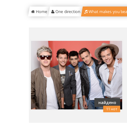
Home
One direction
What makes you beau
найдено
11 нот