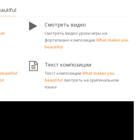
autiful
Смотреть видео
hat
Смотреть видео уроки игры на
фортепиано композиции
What makes you
beautiful
Текст композиции
beautiful
Текст композиции
What makes you
on
beautiful
смотреть на оригинальном
языке