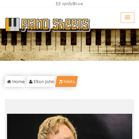
spidy@i.ua
Home
Elton John
Nikita