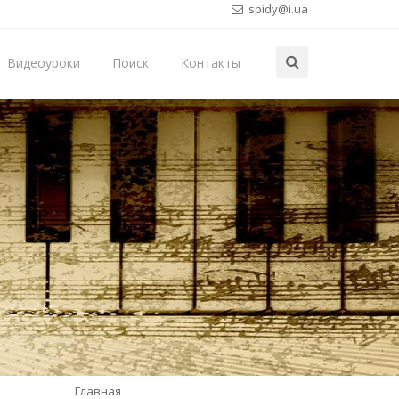
spidy@i.ua
Видеоуроки
Поиск
Контакты
Главная