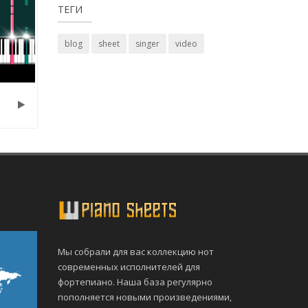
ТЕГИ
blog
sheet
singer
video
Мы собрали для вас коллекцию нот
современных исполнителей для
фортепиано. Наша база регулярно
пополняется новыми произведениями,