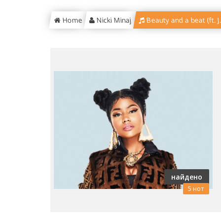
Home
Nicki Minaj
Beauty and a beat (ft. J
найдено
5 нот