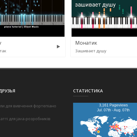
v
Монатик
так
Зашивает душу
ДРУЗЬЯ
СТАТИСТИКА
ли для вивчення фортепіано
3,161 Pageviews
Jul. 07th - Aug. 07th
татті для java-розробників