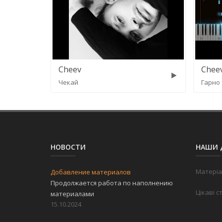
Cheev
Chee
Чекай
Гарно 
НОВОСТИ
НАШИ 
Матеріа
Добавление материалов
Продолжается работа по наполнению
Цікаві с
материалами
15.10.2024