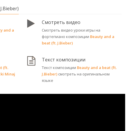
 J.Bieber)
Смотреть видео
ty and a
Смотреть видео уроки игры на
фортепиано композиции
Beauty and a
beat (ft. J.Bieber)
Текст композиции
 (ft.
Текст композиции
Beauty and a beat (ft.
ki Minaj
J.Bieber)
смотреть на оригинальном
языке