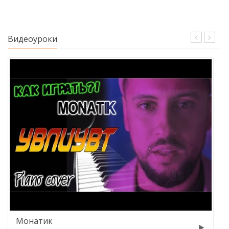
Видеоуроки
Ed Sheeran