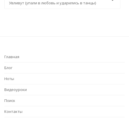
любовь и ударились в танцы)
Perfect
Главная
Блог
Ноты
Видеоуроки
Поиск
Контакты