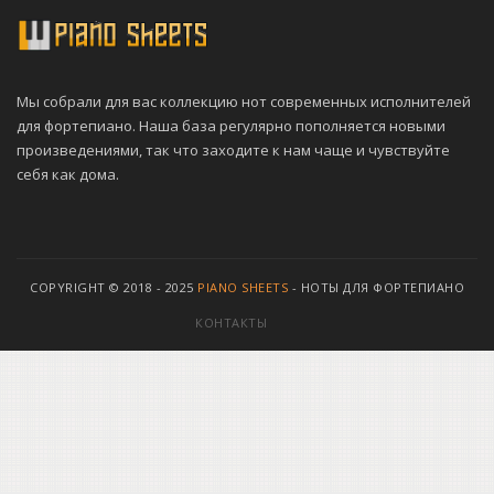
Мы собрали для вас коллекцию нот современных исполнителей
для фортепиано. Наша база регулярно пополняется новыми
произведениями, так что заходите к нам чаще и чувствуйте
себя как дома.
COPYRIGHT © 2018 - 2025
PIANO SHEETS
- НОТЫ ДЛЯ ФОРТЕПИАНО
КОНТАКТЫ