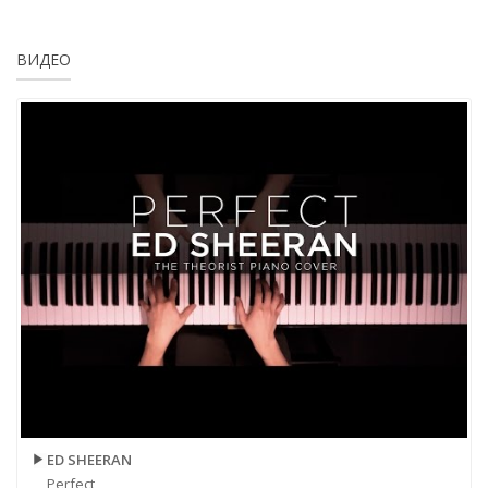
ВИДЕО
ED SHEERAN
Perfect