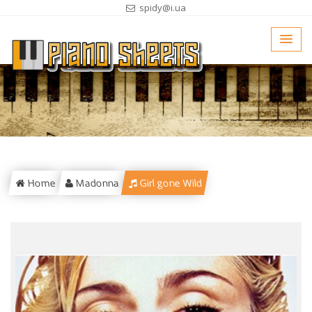
spidy@i.ua
Home
Madonna
Girl gone Wild