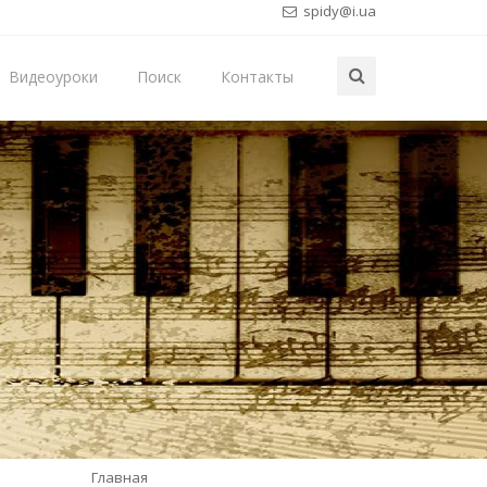
spidy@i.ua
Видеоуроки
Поиск
Контакты
Главная