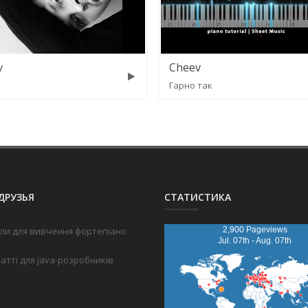
v
Cheev
Гарно так
ДРУЗЬЯ
СТАТИСТИКА
ли для вивчення фортепіано
2,900 Pageviews
Jul. 07th - Aug. 07th
татті для java-розробників