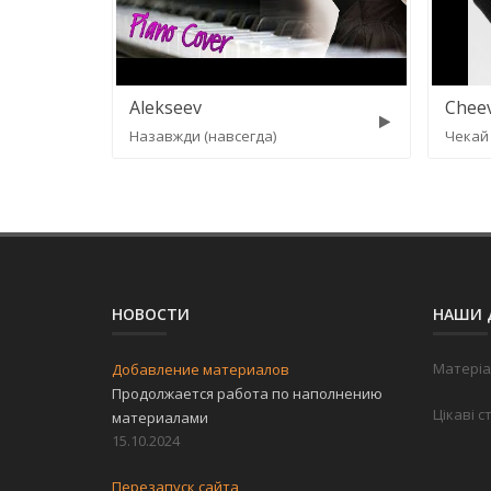
Alekseev
Chee
Назавжди (навсегда)
Чекай
НОВОСТИ
НАШИ 
Матеріа
Добавление материалов
Продолжается работа по наполнению
Цікаві с
материалами
15.10.2024
Перезапуск сайта