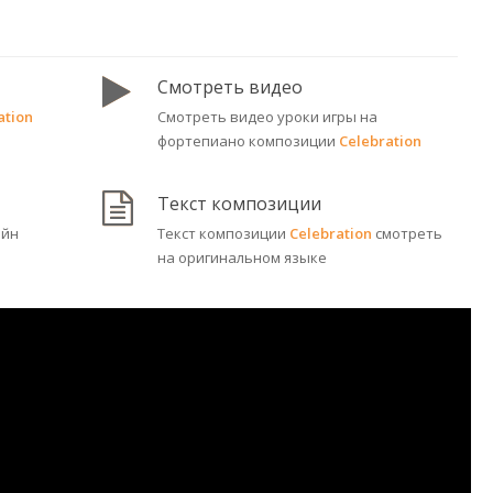
Смотреть видео
ation
Смотреть видео уроки игры на
фортепиано композиции
Celebration
Текст композиции
йн
Текст композиции
Celebration
смотреть
на оригинальном языке