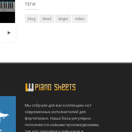
ТЕГИ
blog
sheet
singer
video
Мы собрали для вас коллекцию нот
современных исполнителей для
фортепиано. Наша база регулярно
пополняется новыми произведениями,
так что заходите к нам чаще и