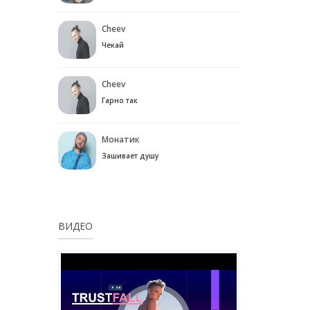
Cheev
Чекай
Cheev
Гарно так
Монатик
Зашивает душу
ВИДЕО