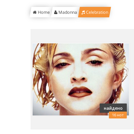
Home
Madonna
Celebration
найдено
16 нот