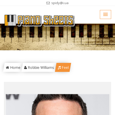
spidy@i.ua
Home
Robbie Williams
Feel