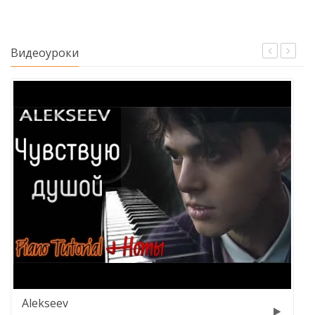
Видеоуроки
eev
Alekseev