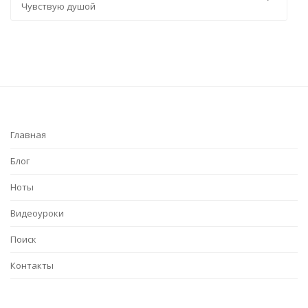
вую душой
Пьяное со
Главная
Блог
Ноты
Видеоуроки
Поиск
Контакты