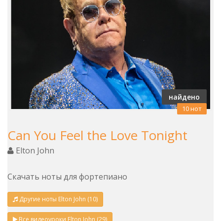
найдено
10 нот
Can You Feel the Love Tonight
Elton John
Скачать ноты для фортепиано
Другие ноты Elton John (10)
Все видеоуроки Elton John (29)