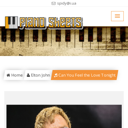
spidy@i.ua
Home
Elton John
Can You Feel the Love Tonight