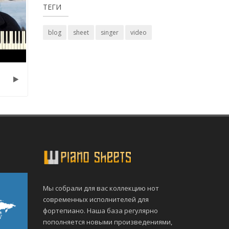
ТЕГИ
blog
sheet
singer
video
Мы собрали для вас коллекцию нот
современных исполнителей для
фортепиано. Наша база регулярно
пополняется новыми произведениями,