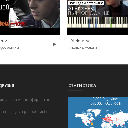
eev
Alekseev
вую душой
Пьяное солнце
ДРУЗЬЯ
СТАТИСТИКА
ли для вивчення фортепіано
2,892 Pageviews
Jul. 06th - Aug. 06th
татті для java-розробників