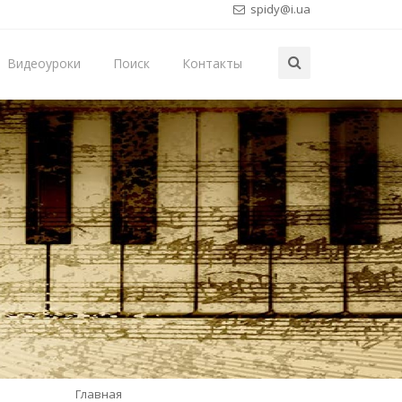
spidy@i.ua
Видеоуроки
Поиск
Контакты
Главная