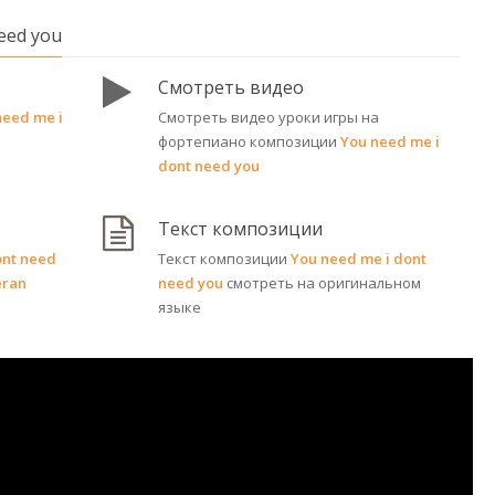
need you
Смотреть видео
need me i
Смотреть видео уроки игры на
фортепиано композиции
You need me i
dont need you
Текст композиции
ont need
Текст композиции
You need me i dont
eran
need you
смотреть на оригинальном
языке