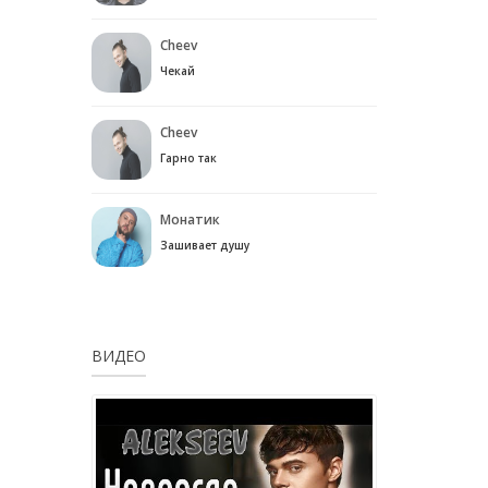
Cheev
Чекай
Cheev
Гарно так
Монатик
Зашивает душу
ВИДЕО