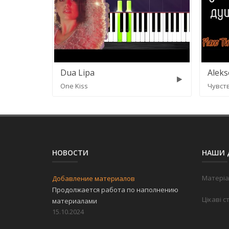
Dua Lipa
Aleks
One Kiss
Чувст
НОВОСТИ
НАШИ 
Матеріа
Добавление материалов
Продолжается работа по наполнению
Цікаві с
материалами
15.10.2024