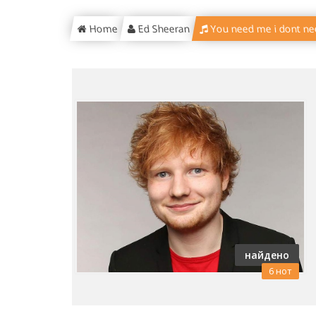
Home
Ed Sheeran
You need me i dont ne
найдено
6 нот