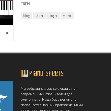
ТЕГИ
blog
sheet
singer
video
Мы собрали для вас коллекцию нот
современных исполнителей для
фортепиано. Наша база регулярно
пополняется новыми произведениями,
так что заходите к нам чаще и