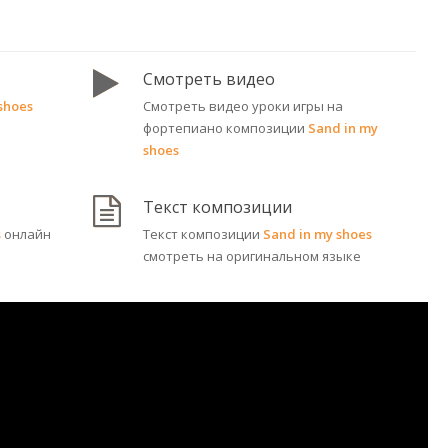
Смотреть видео
 shoes
Смотреть видео уроки игры на
фортепиано композиции
Sand in my
shoes
Текст композиции
s
онлайн
Текст композиции
Sand in my shoes
смотреть на оригинальном языке