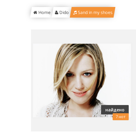
Home
Dido
Sand in my shoes
найдено
7 нот