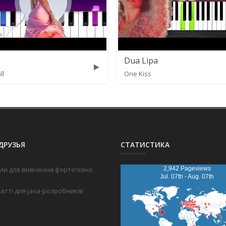
Dua Lipa
ll
One Kiss
ДРУЗЬЯ
СТАТИСТИКА
ли для вивчення фортепіано
2,942 Pageviews
Jul. 07th - Aug. 07th
татті для java-розробників