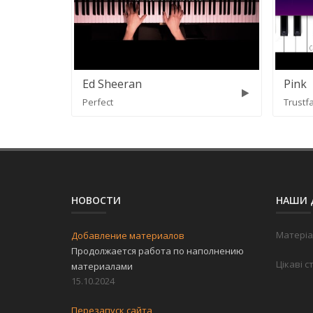
Ed Sheeran
Pink
Perfect
Trustfa
НОВОСТИ
НАШИ 
Матеріа
Добавление материалов
Продолжается работа по наполнению
Цікаві с
материалами
15.10.2024
Перезапуск сайта