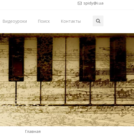
spidy@i.ua
Видеоуроки
Поиск
Контакты
Главная