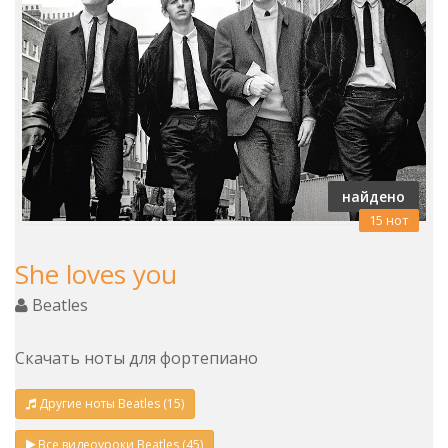
найдено
15 нот
She loves you
Beatles
Скачать ноты для фортепиано
Другие ноты Beatles (15)
Все видеоуроки Beatles (45)