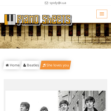
spidy@i.ua
Home
Beatles
She loves you