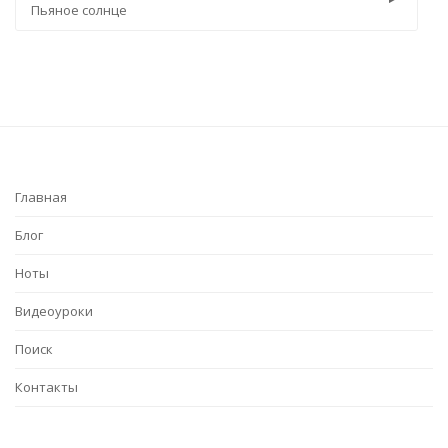
е солнце
Имя 505
Главная
Блог
Ноты
Видеоуроки
Поиск
Контакты