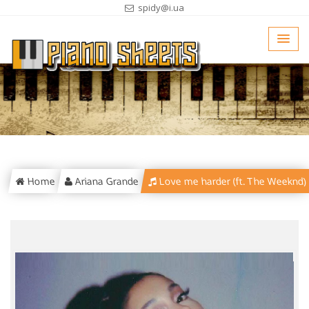
spidy@i.ua
Home
Ariana Grande
Love me harder (ft. The Weeknd)