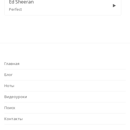
Ed Sheeran
P
Perfect
T
Главная
Блог
Ноты
Видеоуроки
Поиск
Контакты