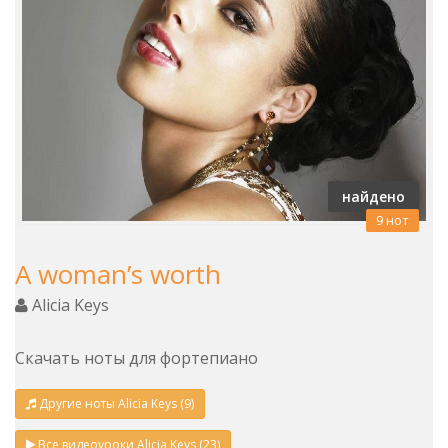
найдено
9 нот
A woman’s worth
Alicia Keys
Скачать ноты для фортепиано
Другие ноты Alicia Keys (9)
Все видеоуроки Alicia Keys (23)