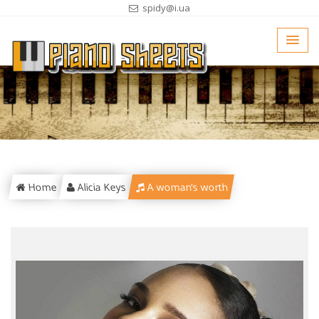
spidy@i.ua
Home
Alicia Keys
A woman’s worth