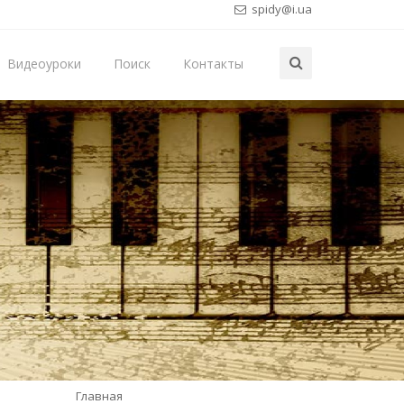
spidy@i.ua
Видеоуроки
Поиск
Контакты
Главная