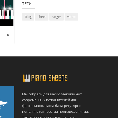
ТЕГИ
blog
sheet
singer
video
Мы собрали для вас коллекцию нот
современных исполнителей для
фортепиано. Наша база регулярно
пополняется новыми произведениями,
так что заходите к нам чаще и