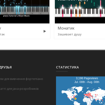
v
Монатик
так
Зашивает душу
ДРУЗЬЯ
СТАТИСТИКА
ли для вивчення фортепіано
3,196 Pageviews
Jul. 08th - Aug. 08th
татті для java-розробників