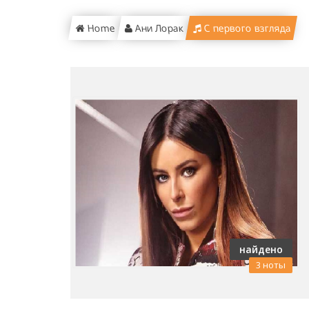
Home
Ани Лорак
С первого взгляда
найдено
3 ноты