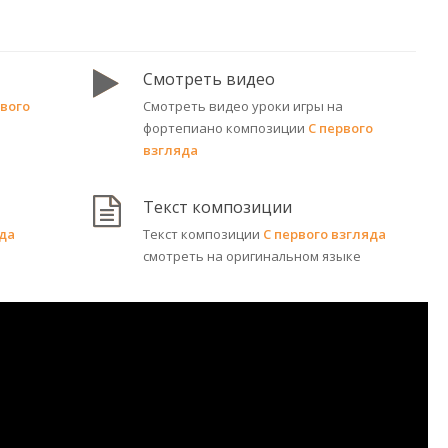
Смотреть видео
рвого
Смотреть видео уроки игры на
фортепиано композиции
С первого
взгляда
Текст композиции
яда
Текст композиции
С первого взгляда
смотреть на оригинальном языке