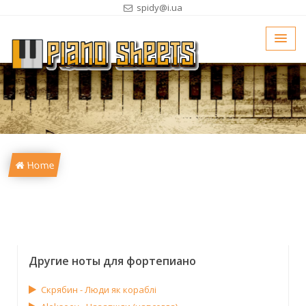
spidy@i.ua
Home
Другие ноты для фортепиано
Скрябин - Люди як кораблі