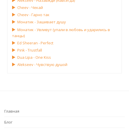
Alekseev - Назавжди (навсегда)
Cheev - Чекай
Cheev - Гарно так
Монатик - Зашивает душу
Монатик - Увливут (упали в любовь и ударились в
танцы)
Ed Sheeran - Perfect
Pink - Trustfall
Dua Lipa - One Kiss
Alekseev - Чувствую душой
Главная
Блог